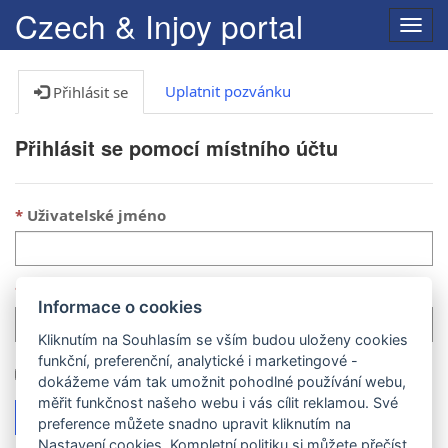
Czech & Injoy portal
Přep
navig
Uplatnit pozvánku
Přihlásit se
Přihlásit se pomocí místního účtu
Uživatelské jméno
Heslo
Informace o cookies
Kliknutím na Souhlasím se vším budou uloženy cookies
funkční, preferenční, analytické i marketingové -
Zapamatovat si mě?
dokážeme vám tak umožnit pohodlné používání webu,
měřit funkčnost našeho webu i vás cílit reklamou. Své
Přihlásit se
Zapomněli jste heslo?
preference můžete snadno upravit kliknutím na
Nastavení cookies. Kompletní politiku
si můžete přečíst